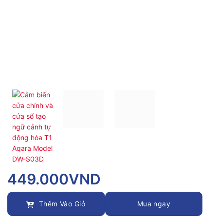
449.000
VND
Thêm Vào Giỏ
Mua ngay