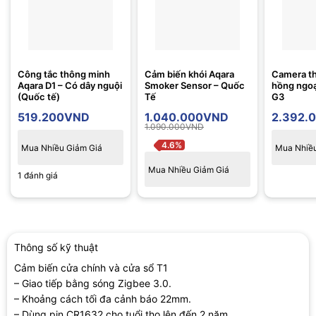
Công tắc thông minh
Cảm biến khói Aqara
Camera t
Aqara D1 – Có dây nguội
Smoker Sensor – Quốc
hồng ngo
(Quốc tế)
Tế
G3
519.200
VND
1.040.000
VND
2.392.
1.090.000
VND
4.6%
Mua Nhiều Giảm Giá
Mua Nhiều
Mua Nhiều Giảm Giá
1 đánh giá
Thông số kỹ thuật
Cảm biến cửa chính và cửa sổ T1
– Giao tiếp bằng sóng Zigbee 3.0.
– Khoảng cách tối đa cảnh báo 22mm.
– Dùng pin CR1632 cho tuổi thọ lên đến 2 năm.