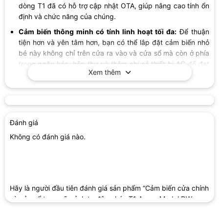
dòng T1 đã có hỗ trợ cập nhật OTA, giúp nâng cao tính ổn
định và chức năng của chúng.
Cảm biến thông minh có tính linh hoạt tối đa:
Để thuận
tiện hơn và yên tâm hơn, bạn có thể lắp đặt cảm biến nhỏ
bé này không chỉ trên cửa ra vào và cửa sổ mà còn ở phía
trong ngăn kéo, hộp thư và thậm chí cả thiết bị AC để đạt
Xem thêm
được
Hỗ trợ đa hệ sinh thái
: Sau khi liên kết nó với trung tâm
Aqara, cảm biến có thể sử dụng với các nền tảng của bên
thứ ba, chẳng hạn như Apple Home, Amazon Alexa, Google
Home và thậm chí cả Matter.
Đánh giá
Aqara Home Automations:
Bạn có thể kích hoạt các cảnh
Không có đánh giá nào.
và hoạt động tự động hóa khác nhau bằng bộ sản phẩm
nhà thông minh của Aqara Home. Ví dụ: khi bạn mở cửa
vào buổi tối, cảm biến cửa chính và cửa sổ T1 Aqara Model
DW-S03D sẽ gửi tín hiệu đến Công tắc trên tường Aqara để
Hãy là người đầu tiên đánh giá sản phẩm “Cảm biến cửa chính
bật đèn. Dù bạn có về nhà muộn thế nào thì đèn cũng sẽ tự
và cửa sổ tạo ngữ cảnh tự động hóa T1 Aqara Model DW-
động bật.
S03D”
Thông báo bảo mật:
Với cảm biến cửa chính và cửa sổ T1