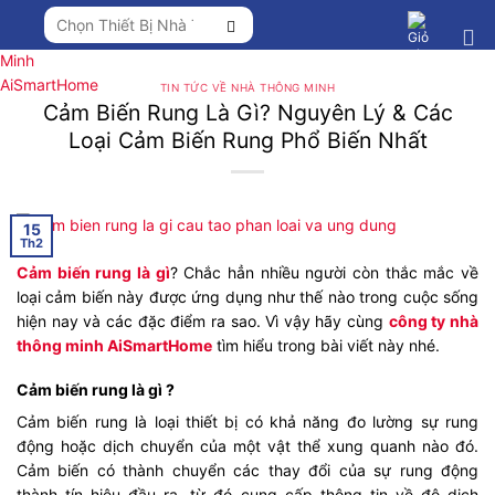
Chuyển
Tìm
đến
kiếm:
nội
dung
TIN TỨC VỀ NHÀ THÔNG MINH
Cảm Biến Rung Là Gì? Nguyên Lý & Các
Loại Cảm Biến Rung Phổ Biến Nhất
15
Th2
Cảm biến rung là gì
? Chắc hẳn nhiều người còn thắc mắc về
loại cảm biến này được ứng dụng như thế nào trong cuộc sống
hiện nay và các đặc điểm ra sao. Vì vậy hãy cùng
công ty nhà
thông minh AiSmartHome
tìm hiểu trong bài viết này nhé.
Cảm biến rung là gì ?
Cảm biến rung là loại thiết bị có khả năng đo lường sự rung
động hoặc dịch chuyển của một vật thể xung quanh nào đó.
Cảm biến có thành chuyển các thay đổi của sự rung động
thành tín hiệu đầu ra, từ đó cung cấp thông tin về độ dịch