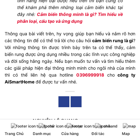
tính năng hiện đại được nêu trên thì bạn cũng có
thể khám phá thêm những loại cảm biến khác tại
đây nhé:
Cảm biến thông minh là gì? Tìm hiểu về
phân loại, cấu tạo và ứng dụng
Thông qua bài viết trên, hy vọng giúp bạn hiểu và nắm rõ hơn
các thông tin để có thể trả lời cho câu hỏi
cảm biến rung là gì
?
Với những thông tin được trình bày trên ta có thể thấy, cảm
biến rung được ứng dụng nhiều trong các lĩnh vực công nghiệp
và đời sống hằng ngày. Nếu bạn muốn tư vấn và tìm hiểu thêm
các giải pháp hiện đại thông minh minh cho ngôi nhà của mình
thì có thể liên hệ qua hotline
0396999918
cho
công ty
AiSmartHome
để được tư vấn nhé.
NGUYỄN LÊ QUANG
Tôi là Nguyễn Lê Quang, một chuyên gia trong
Trang Chủ
Danh mục
Cửa hàng
Đối tác
Map
lĩnh vực nhà thông minh luôn muốn tạo ra những