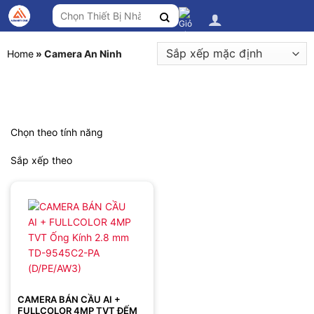
Chuyển
Tìm
đến
kiếm:
nội
dung
Home
»
Camera An Ninh
Chọn theo tính năng
Sắp xếp theo
CAMERA BÁN CẦU AI +
FULLCOLOR 4MP TVT ĐẾM