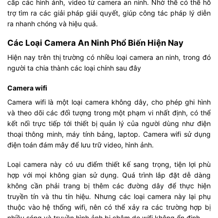
cấp các hình ảnh, video từ camera an ninh. Nhờ thế có thể hỗ
trợ tìm ra các giải pháp giải quyết, giúp công tác pháp lý diễn
ra nhanh chóng và hiệu quả.
Các Loại Camera An Ninh Phổ Biến Hiện Nay
Hiện nay trên thị trường có nhiều loại camera an ninh, trong đó
người ta chia thành các loại chính sau đây
Camera wifi
Camera wifi là một loại camera không dây, cho phép ghi hình
và theo dõi các đối tượng trong một phạm vi nhất định, có thể
kết nối trực tiếp tới thiết bị quản lý của người dùng như điện
thoại thông minh, máy tính bảng, laptop. Camera wifi sử dụng
điện toán đám mây để lưu trữ video, hình ảnh.
Loại camera này có ưu điểm thiết kế sang trọng, tiện lợi phù
hợp với mọi không gian sử dụng. Quá trình lắp đặt dễ dàng
không cần phải trang bị thêm các đường dây để thực hiện
truyền tín và thu tín hiệu. Nhưng các loại camera này lại phụ
thuộc vào hệ thống wifi, nên có thể xảy ra các trường hợp bị
nhiều sóng và truyền hình ảnh bị chậm do wifi không ổn định.