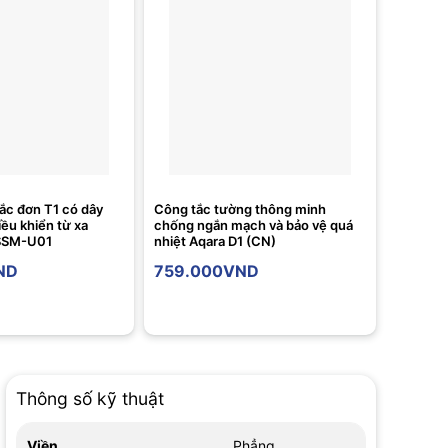
ắc đơn T1 có dây
Công tắc tường thông minh
iều khiển từ xa
chống ngắn mạch và bảo vệ quá
 SSM-U01
nhiệt Aqara D1 (CN)
ND
759.000
VND
Thông số kỹ thuật
Viền
Phẳng