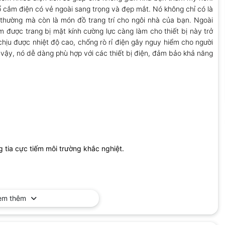
ổ cắm điện có vẻ ngoài sang trọng và đẹp mắt. Nó không chỉ có là
 thường mà còn là món đồ trang trí cho ngôi nhà của bạn. Ngoài
 được trang bị mặt kính cường lực càng làm cho thiết bị này trở
chịu được nhiệt độ cao, chống rò rỉ điện gây nguy hiểm cho người
Do vậy, nó dễ dàng phù hợp với các thiết bị điện, đảm bảo khả năng
tia cực tiếm môi trường khắc nghiệt.
em thêm
m tường phổ thông hiện nay giúp quá trình dễ lắp đặt, tiết kiệm