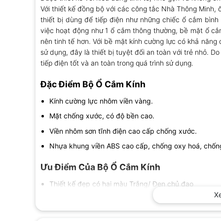
Với thiết kế đồng bộ với các công tắc Nhà Thông Minh, 
thiết bị dùng để tiếp điện như những chiếc ổ cắm bình
việc hoạt động như 1 ổ cắm thông thường, bề mặt ổ cắm
nên tinh tế hơn. Với bề mặt kính cường lực có khả năng 
sử dụng, đây là thiết bị tuyệt đối an toàn với trẻ nhỏ. 
tiếp điện tốt và an toàn trong quá trình sử dụng.
Đặc Điểm Bộ Ổ Cắm Kính
Kính cường lực nhôm viền vàng.
Mặt chống xước, có độ bền cao.
Viền nhôm sơn tĩnh điện cao cấp chống xước.
Nhựa khung viền ABS cao cấp, chống oxy hoá, chống 
Ưu Điểm Của
Bộ Ổ Cắm Kính
Thiết kế đẹp có hai màu Trắng/ Đen chủ đạo
X
Mặt kính chữ nhật phù hợp với tất cả các loại đế â
công thợ.