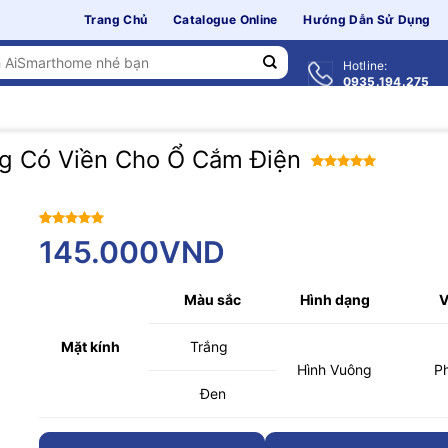
Trang Chủ
Catalogue Online
Hướng Dẫn Sử Dụng
Hotline:
0935.194.275
g Có Viền Cho Ổ Cắm Điện
5.00
1
trên 5
dựa trên
đánh giá
145.000
VND
5.00
1
trên 5
dựa trên
đánh giá
Màu sắc
Hình dạng
V
Mặt kính
Trắng
Hình Vuông
P
Đen