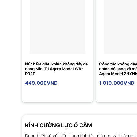
Nút bấm điều khiển không dây đa
Công tắc không dây
năng Mini T1 Aqara Model WB-
chỉnh độ sáng và m
R02D
Aqara Model ZNX
449.000
VND
1.019.000
VND
KÍNH CƯỜNG LỰC Ổ CẮM
Được thiết kế với kiểu dáng tinh tế, nhỏ gọn và không c