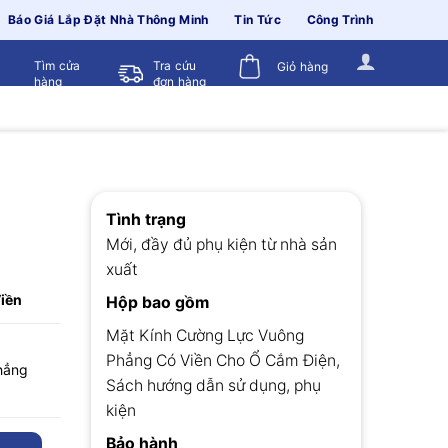
Báo Giá Lắp Đặt Nhà Thông Minh
Tin Tức
Công Trình
Tìm cửa
Tra cứu
Giỏ hàng
hàng
đơn hàng
Tình trạng
Mới, đầy đủ phụ kiện từ nhà sản
xuất
iền
Hộp bao gồm
Mặt Kính Cường Lực Vuông
Phẳng Có Viền Cho Ổ Cắm Điện,
hẳng
Sách hướng dẫn sử dụng, phụ
kiện
Bảo hành