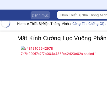
Chuyển
đến
nội
Tìm
Danh mục
kiếm:
dung
Home
»
Thiết Bị Điện Thông Minh
»
Công Tắc Chống Giật
Mặt Kính Cường Lực Vuông Phẳn