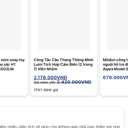
 núm xoay tùy
Công Tắc Cầu Thang Thông Minh
Môđun công t
àu sắc H1
Lumi Tích Hợp Cảm Biến (2 trong
nguội hỗ trợ đ
NKG02LM
1) Viền Nhôm
Aqara Model
2.178.000
VND
679.000
V
2.420.000
VND
Giá niêm yết:
10%
1 đánh giá
hiếm nhiều diện tích sẽ giúp cho không gian nhà bạn thẩm mỹ hơn.