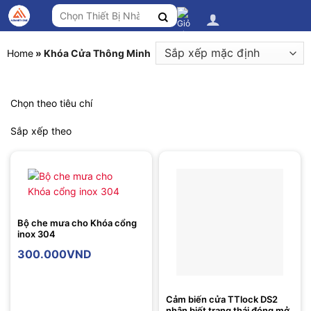
Chuyển
Tìm
đến
kiếm:
nội
dung
Home
»
Khóa Cửa Thông Minh
Chọn theo tiêu chí
Sắp xếp theo
Bộ che mưa cho Khóa cổng
inox 304
300.000
VND
Cảm biến cửa TTlock DS2
nhận biết trạng thái đóng mở