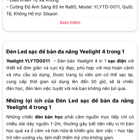
– Cường Độ Ánh Sáng 85 lm Ra80, Model: YLYTD-0011, Quốc
Tế, Không Hỗ trợ: Slisaon
Xem thêm
Đèn Led sạc để bàn đa năng Yeelight 4 trong 1
Yeelight YLYTD0011
– Đèn bàn Yeelight 4 in 1
sạc điện
với
thiết kế đơn giản và cực kỳ đẹp, phù hợp với mọi hoàn cảnh
và nhu cầu sử dụng. Được trang bị viên pin có thể sạc lại,
cung cấp thời gian sử dụng lên đến 30 giờ, sẽ là chiếc
đèn học, đèn làm việc tuyệt vời mà bạn không nên bỏ qua.
Những lợi ích của Đèn Led sạc để bàn đa năng
Yeelight 4 trong 1
Những chiếc
đèn bàn học
phải cắm nguồn trực tiếp chỉ có
chiều dài dây nguồn 1-2m, thường gây bất tiện nếu vị trí bàn
học quá xa ổ cắm và hơn nữa là khiến góc làm việc – học tập
trở nên vướng víu, làm mất thẩm mỹ cho không gian.