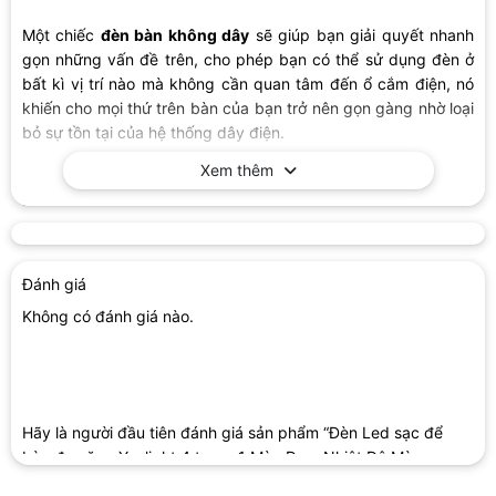
Một chiếc
đèn bàn không dây
sẽ giúp bạn giải quyết nhanh
gọn những vấn đề trên, cho phép bạn có thể sử dụng đèn ở
bất kì vị trí nào mà không cần quan tâm đến ổ cắm điện, nó
khiến cho mọi thứ trên bàn của bạn trở nên gọn gàng nhờ loại
bỏ sự tồn tại của hệ thống dây điện.
Xem thêm
Đặc biệt,
đèn sạc tích điện
sẽ là một cứu cánh tuyệt vời, sử
dụng trong trường hợp nhà bạn mất điện.
Đèn Led sạc để bàn đa năng Yeelight 4 trong 1 có
những tính năng gì?
Đánh giá
Thiết kế 4 trong 1 “tùy biến” cho mọi hoàn cảnh sử dụng
Không có đánh giá nào.
Đèn Led sạc để bàn đa năng Yeelight 4 trong 1 cung cấp đến
4 phương pháp lắp đặt, bố trí khác nhau như chân đế đứng,
chân đế kẹp, chân đế nam châm (đế hít) và đèn cầm tay,
giúp người dùng có thể sử dụng linh hoạt trong mọi hoàn cảnh
và nhu cầu.
Hãy là người đầu tiên đánh giá sản phẩm “Đèn Led sạc để
bàn đa năng Yeelight 4 trong 1 Màu Đen, Nhiệt Độ Màu
Khi sử dụng với chân đế đứng chiếc đèn có thể đứng trên mặt
4000K, Công Suất 5W”