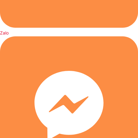
Yeelight
cũng sử dụng ống kính chống chói trên chiếc
đèn
bàn chống cận
này để giảm tình trạng bóng mờ và giảm thiểu
các tật khúc xạ đối với đôi mắt của người dùng, khi phải làm
việc, học tập trong thời gian dài. Các chip LED được xếp theo
hình vòng tròn để tăng diện tích chiếu sáng đồng thời giúp
Zalo
ánh sáng êm dịu hơn, giảm mỏi mắt tốt hơn.
Pin có thể dùng đến 30 giờ chiếu sáng
Đèn bàn Xiaomi Yeelight
được tích hợp viên pin dung lượng
cao đến 1800mAh, được sạc thông qua cổng sạc Type-C,
giúp bạn có thể sạc lại năng lượng cho đèn vô cùng nhanh
chóng và tiện lợi bằng chính những cốc sạc điện thoại,
laptop hay pin sạc dự phòng,…
Công nghệ đèn LED vô cùng tiết kiệm điện trên đèn cho thời
gian chiếu sáng lên đến 2-3 giờ ở mức sáng cao nhất và
đến 30 giờ ở mức sáng thấp nhất.
Chính vì vậy, chỉ với 1 lần sạc đèn bạn có thể sử dụng thoải
mái mà không lo hết pin.