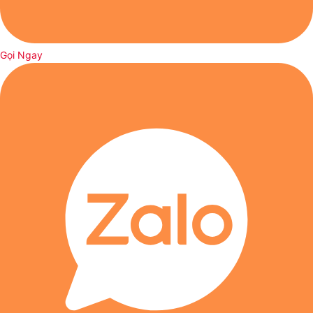
Đặc biệt, Yeelight YLYTD0011 không chỉ có một độ sáng nhất
định mà bạn có thể dễ dàng tùy chỉnh độ sáng đèn cao cấp
để đáp ứng đúng nhu cầu sử dụng của mình.
Gọi Ngay
Ví như ánh sáng mạnh để làm việc, học tập hay điều chỉnh về
ánh sáng thấp để biến chiếc đèn bàn này thành một chiếc
đèn ngủ êm dịu.
Nhiệt độ màu là thông số đặc trưng của ánh sáng, nó biểu thị
cho màu sắc của ánh sáng ở một nhiệt độ Kelvin (K) nhất định.
Nhiệt độ màu của đèn led Yeelight
càng cao thì ánh sáng sẽ
trắng xanh lạnh hơn và ngược lại nhiệt độ màu thấp hơn ánh
sáng sẽ vàng ấm hơn.
Phần lớn những chiếc đèn LED thường có nhiệt độ màu thông
dụng giao động từ 2700K đến 6700K. Bởi vì nếu ánh sáng
nhiệt độ màu cao sẽ gây hiện tượng ánh sáng xanh không tốt
cho mắt cũng như sức khỏe con người.
Ánh sáng chống chói, bảo vệ mắt