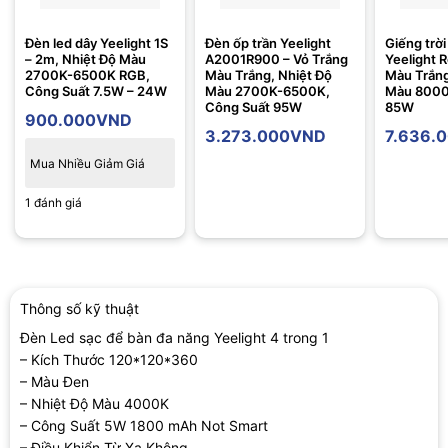
Đèn led dây Yeelight 1S
Đèn ốp trần Yeelight
Giếng trời
– 2m, Nhiệt Độ Màu
A2001R900 – Vỏ Trắng
Yeelight R
2700K-6500K RGB,
Màu Trắng, Nhiệt Độ
Màu Trắng
Công Suất 7.5W – 24W
Màu 2700K-6500K,
Màu 8000
Công Suất 95W
85W
900.000
VND
3.273.000
VND
7.636.
Mua Nhiều Giảm Giá
1 đánh giá
Thông số kỹ thuật
Đèn Led sạc để bàn đa năng Yeelight 4 trong 1
– Kích Thước 120*120*360
– Màu Đen
– Nhiệt Độ Màu 4000K
– Công Suất 5W 1800 mAh Not Smart
– Điều Khiển Từ Xa Không