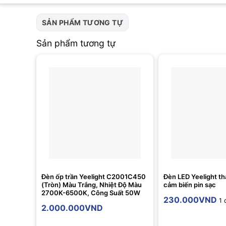
SẢN PHẨM TƯƠNG TỰ
Sản phẩm tương tự
Đèn ốp trần Yeelight C2001C450
Đèn LED Yeelight th
(Tròn) Màu Trắng, Nhiệt Độ Màu
cảm biến pin sạc
2700K-6500K, Công Suất 50W
230.000
VND
1 
2.000.000
VND