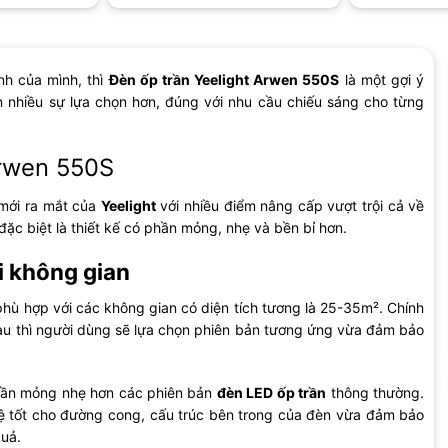
nh của mình, thì
Đèn ốp trần Yeelight Arwen 550S
là một gợi ý
 nhiều sự lựa chọn hơn, đúng với nhu cầu chiếu sáng cho từng
Arwen 550S
mới ra mắt của
Yeelight
với nhiều điểm nâng cấp vượt trội cả về
đặc biệt là thiết kế có phần mỏng, nhẹ và bền bỉ hơn.
ọi không gian
hù hợp với các không gian có diện tích tương là 25-35m². Chính
nhau thì người dùng sẽ lựa chọn phiên bản tương ứng vừa đảm bảo
phần mỏng nhẹ hơn các phiên bản
đèn LED ốp trần
thông thường.
vệ tốt cho đường cong, cấu trúc bên trong của đèn vừa đảm bảo
quả.