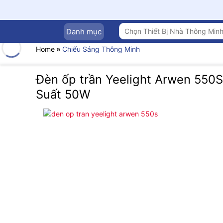
Chuyển
đến
nội
Tìm
Danh mục
kiếm:
dung
Home
»
Chiếu Sáng Thông Minh
Đèn ốp trần Yeelight Arwen 550
Suất 50W