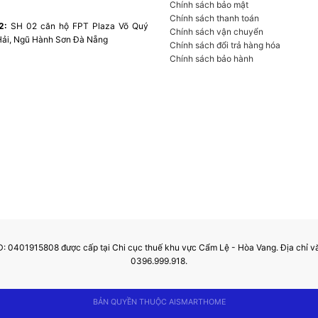
Chính sách bảo mật
Chính sách thanh toán
2:
SH 02 căn hộ FPT Plaza Võ Quý
Chính sách vận chuyển
Hải, Ngũ Hành Sơn Đà Nẵng
Chính sách đổi trả hàng hóa
Chính sách bảo hành
Email
*
ệt này cho lần bình luận kế tiếp của tôi.
5808 được cấp tại Chi cục thuế khu vực Cẩm Lệ - Hòa Vang. Địa chỉ văn p
0396.999.918.
BẢN QUYỀN THUỘC AISMARTHOME