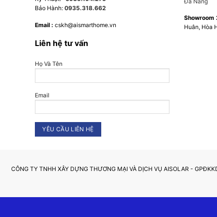
Đà Nẵng
Bảo Hành:
0935.318.662
Showroom 
Email :
cskh@aismarthome.vn
Huân, Hòa 
Liên hệ tư vấn
Tên
*
Họ Và Tên
Lưu tên của tôi, email, và trang web trong trình duy
Email
CÔNG TY TNHH XÂY DỰNG THƯƠNG MẠI VÀ DỊCH VỤ AISOLAR - GPĐKKD: 040191