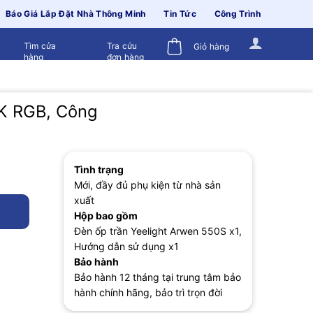
Báo Giá Lắp Đặt Nhà Thông Minh
Tin Tức
Công Trình
Tìm cửa
Tra cứu
Giỏ hàng
hàng
đơn hàng
0K RGB, Công
Tình trạng
Mới, đầy đủ phụ kiện từ nhà sản
xuất
Hộp bao gồm
Đèn ốp trần Yeelight Arwen 550S x1,
Hướng dẫn sử dụng x1
Bảo hành
Bảo hành 12 tháng tại trung tâm bảo
hành chính hãng, bảo trì trọn đời