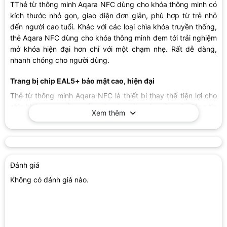
TThẻ từ thông minh Aqara NFC dùng cho khóa thông minh có
kích thước nhỏ gọn, giao diện đơn giản, phù hợp từ trẻ nhỏ
đến người cao tuổi. Khác với các loại chìa khóa truyền thống,
thẻ Aqara NFC dùng cho khóa thông minh
đem tới trải nghiệm
mở khóa hiện đại hơn chỉ với một chạm nhẹ. Rất dễ dàng,
nhanh chóng cho người dùng.
Trang bị chip EAL5+ bảo mật cao, hiện đại
Thẻ từ thông minh Aqara NFC là thiết bị thay thế tiện lợi cho
chìa khóa cơ truyền thống, là một giải pháp bảo mật đáng tin
Xem thêm
cậy cho ngôi nhà thông minh. Mỗi thẻ có trang bị chip bảo
mật EAL5+ cùng lớp mã hóa mạnh mẽ, ngăn chặn sao chép
trái phép hiệu quả. Bạn hoàn toàn yên tâm về sự an toàn của
ngôi nhà khi sử dụng thẻ.
Đánh giá
Trong trường hợp không may làm mất thẻ từ ZNMSC11LM,
Không có đánh giá nào.
bạn có thể vô hiệu hóa thẻ nhanh chóng trên ứng dụng điều
khiển, ngăn chặn mọi truy cập trái phép vào ngôi nhà. Khi tìm
thấy thẻ hoặc sử dụng thẻ mới, bạn chỉ cần kích hoạt lại một
cách đơn giản. Tính năng này giúp bảo vệ thông tin cá nhân,