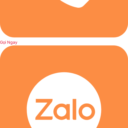
Lưu tên của tôi, email, và trang web trong trình duyệt này
ra suôn sẻ, hãy đảm bảo pin của khóa và thẻ luôn đầy
cho lần bình luận kế tiếp của tôi.
đủ. Trong trường hợp gặp thông báo lỗi “Failed to add
Unsupported card types” khi thêm thẻ, hãy thử điều chỉnh vị
trí đặt thẻ, đặt thẻ lùi xuống dưới đoạn giữa hàng số 456 và
789 trên khóa để hệ thống có thể nhận diện chính xác.
Gọi Ngay